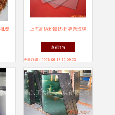
、批發
上海高納粉體技術 專業玻璃
拋光粉生產，引領精密拋光新
查看詳情
未來
更新時間：2026-06-18 12:09:23