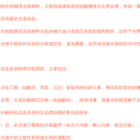
削作用物理去除材料，又能與玻璃表面的硅酸鹽發生化學反應，形成一層
更高等級的光潔表面。
拋光粉能實現高效材料去除的極大減少表面亞表面損傷和劃痕，這對于光
拋光液中能保持良好的分散穩定性，避免團聚，從而保證拋光過程的均勻
，涉及多個精密控制環節，主要包括：
法冶金工藝（如酸溶、萃取、沉淀）提取和純化鈰元素，獲得高純度的鈰
）反應，生成前驅體沉淀物（如碳酸鈰）。經過洗滌、過濾去除雜質離子
體分解并結晶為具有特定晶體結構的氧化鈰粉末。
磨）后，必須進行嚴格的分級處理（如水力分級、離心分級、氣流分級）
拋光液中的分散性和與拋光墊的適配性。